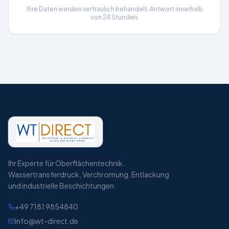
Ihre Daten werden vertraulich behandelt. Antwort innerhalb
von 24 Stunden.
Ihr Experte für Oberflächentechnik.
Wassertransferdruck, Verchromung, Entlackung
und industrielle Beschichtungen.
+49 7181 9854840
info@wt-direct.de