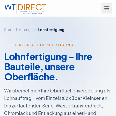
Zum Inhalt springen
Start
Leistungen
Lohnfertigung
LEISTUNG · LOHNFERTIGUNG
Lohnfertigung – Ihre
Bauteile, unsere
Oberfläche.
Wir übernehmen Ihre Oberflächenveredelung als
Lohnauftrag – vom Einzelstück über Kleinserien
bis zur laufenden Serie. Wassertransferdruck,
Chromlack und Entlackung aus einer Hand,