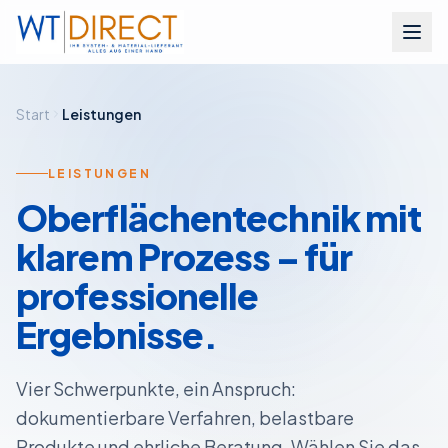
Zum Inhalt springen
Start
Leistungen
LEISTUNGEN
Oberflächentechnik mit
klarem Prozess – für
professionelle
Ergebnisse.
Vier Schwerpunkte, ein Anspruch:
dokumentierbare Verfahren, belastbare
Produkte und ehrliche Beratung. Wählen Sie das