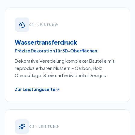
0
1
· LEISTUNG
Wassertransferdruck
Präzise Dekoration für 3D-Oberflächen
Dekorative Veredelung komplexer Bauteile mit
reproduzierbaren Mustern – Carbon, Holz,
Camouflage, Stein und individuelle Designs.
Zur Leistungsseite
0
2
· LEISTUNG