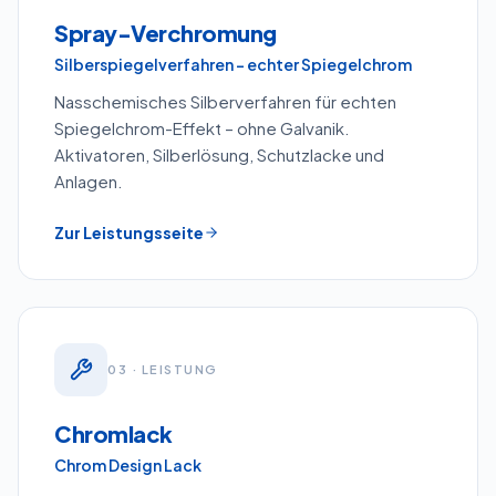
Spray-Verchromung
Silberspiegelverfahren – echter Spiegelchrom
Nasschemisches Silberverfahren für echten
Spiegelchrom-Effekt – ohne Galvanik.
Aktivatoren, Silberlösung, Schutzlacke und
Anlagen.
Zur Leistungsseite
0
3
· LEISTUNG
Chromlack
Chrom Design Lack