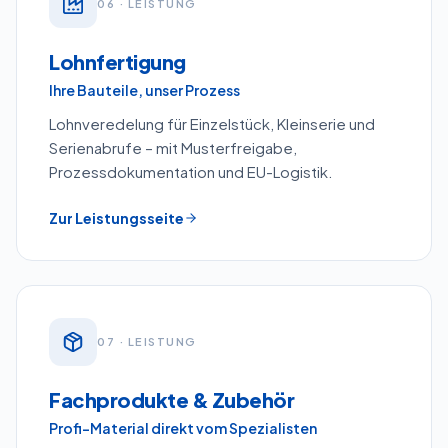
0
6
· LEISTUNG
Lohnfertigung
Ihre Bauteile, unser Prozess
Lohnveredelung für Einzelstück, Kleinserie und
Serienabrufe – mit Musterfreigabe,
Prozessdokumentation und EU-Logistik.
Zur Leistungsseite
0
7
· LEISTUNG
Fachprodukte & Zubehör
Profi-Material direkt vom Spezialisten