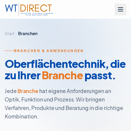
Zum Inhalt springen
Start
Branchen
BRANCHEN & ANWENDUNGEN
Oberflächentechnik, die
zu Ihrer
Branche
passt.
Jede
Branche
hat eigene Anforderungen an
Optik, Funktion und Prozess. Wir bringen
Verfahren, Produkte und Beratung in die richtige
Kombination.