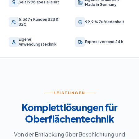
Seit 1998 spezialisiert
Made in Germany
5.367+ Kunden B2B &
99,9 % Zufriedenheit
B2C
Eigene
Expressversand 24 h
Anwendungstechnik
LEISTUNGEN
Komplettlösungen für
Oberflächentechnik
Von der Entlackung über Beschichtung und