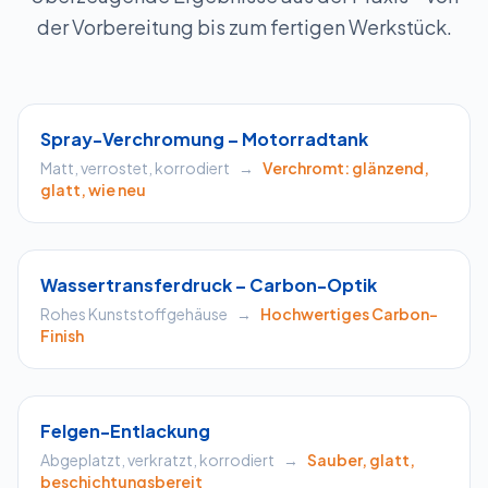
der Vorbereitung bis zum fertigen Werkstück.
Chrom
Spray-Verchromung – Motorradtank
Matt, verrostet, korrodiert
→
Verchromt: glänzend,
glatt, wie neu
WTD
Wassertransferdruck – Carbon-Optik
Rohes Kunststoffgehäuse
→
Hochwertiges Carbon-
Finish
Entlackung
Felgen-Entlackung
Abgeplatzt, verkratzt, korrodiert
→
Sauber, glatt,
beschichtungsbereit